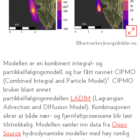
klikk
på
bildet
©kartverket/norgeibilder.no
Modellen er en kombinert integral- og
partikkelfølgingsmodell, og har fått navnet CIPMO
1
(Combined Integral and Particle Model)
. CIPMO
bruker blant annet
partikkelfølgingsmodellen
LADIM
(Lagrangian
Advection and DIffusion Model). Kombinasjonen
sikrer at både nær- og fjernfeltprosessene blir løst
tilstrekkelig. Modellen samler inn data fra
Open
Source
hydrodynamiske modeller med høy romlig