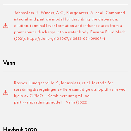
Johnsplass, J., Winger, A.C., Bjørgesæter, A. et al. Combined
integral and particle model for describing the dispersion,
dilution, terminal layer formation and influence area from a
point source discharge into a water body. Environ Fluid Mech
(2021). https://doi.org/10.1007/s10652-021-09807-4
Vann
Rosnes-Lundgaard, M.K.,Johnsplass, et al. Metode for
spredningsberegninger av flere samtidige utslipp til vann ved
hjelp av CIPMO – Kombinert integral- og
partikkelspredningsmodell . Vann (2022)
Havbruk 2020